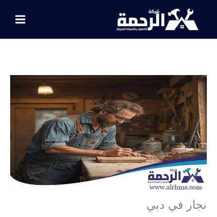
خطي
لى
لمحتوى
نجار في دبي