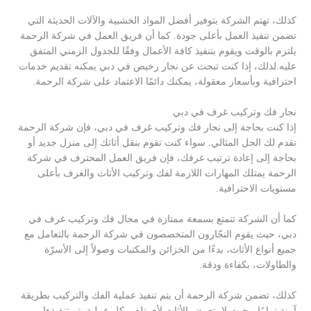
كذلك، تهتم الشركة بتوفير أفضل المواد الخشبية والآلات الحديثة التي
تضمن تنفيذ العمل بأعلى جودة. كما أن فريق العمل في شركة الرحمة
يلتزم بالوقت ويقوم بتنفيذ كافة الأعمال وفقًا للجدول الزمني المتفق
عليه.لذلك، إذا كنت تبحث عن نجار رخيص في دبي يمكنه تقديم خدمات
احترافية وبأسعار معقولة، يمكنك دائمًا الاعتماد على شركة الرحمة.
نجار فك وتركيب غرف في دبي
إذا كنت بحاجة إلى نجار فك وتركيب غرف في دبي، فإن شركة الرحمة
تقدم لك الحل المثالي. سواء كنت تقوم بنقل أثاثك إلى منزل جديد أو
بحاجة إلى إعادة ترتيب غرفك، فإن فريق العمل المحترف في شركة
الرحمة يمتلك المهارات اللازمة لفك وتركيب الأثاث والغرف بأعلى
مستويات الاحترافية.
كما أن الشركة تتمتع بسمعة ممتازة في مجال فك وتركيب غرف في
دبي، حيث يقوم النجّارون المتخصصون في شركة الرحمة بالتعامل مع
جميع أنواع الأثاث، بدءًا من الخزائن والمكتبات وصولاً إلى الأسرّة
والطاولات، بكفاءة ودقة.
كذلك، تضمن شركة الرحمة أن يتم تنفيذ عملية الفك والتركيب بطريقة
آمنة تمامًا، بحيث لا يتعرض الأثاث لأي تلف. كل عملية يتم تنفيذها