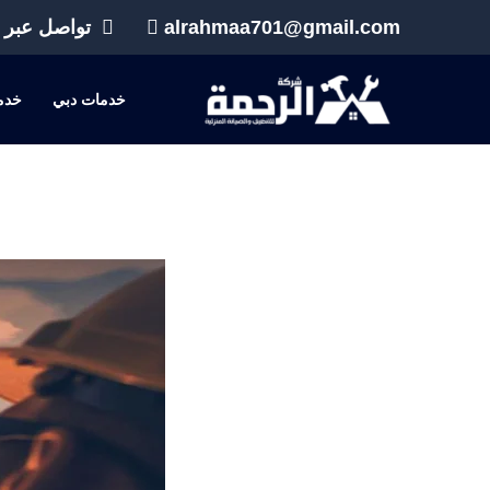
خطي
alrahmaa701@gmail.com
تواصل عبر 
لى
لمحتوى
خدمات دبي
خدم