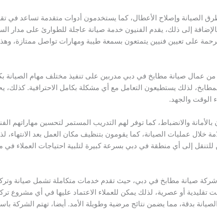
رق الصيانة وإصلاح الأعطال، كما يستخدمون أدوات متقدمة تساعد في تقل
بالإضافة إلى ذلك، يقدم الفنيون خدمة صيانة عاجلة للطوارئ على مدار ال
ة على تعيين فنيين يتمتعون بسمعة طيبة ومهارات تواصل ممتازة، وهذا ما
ا من عمال صيانة مطابخ في دبي مدربين على تنفيذ مختلف مهام الصيانة بكف
ة بالمطابخ، لذلك يستطيعون التعامل مع أي مشكلة بكامل الاحترافية. كذلك
ء الوقت والجهد.
بالأمانة والانضباط، كما توفر لهم التدريب المستمر لتحسين مهاراتهم الف
لامة خلال عمليات الصيانة، كما يقومون بتنظيف مكان العمل بعد الانتهاء، 
للتنقل إلى أي منطقة في دبي بسرعة كبيرة لتلبية احتياجات العملاء في 
شركة صيانة مطابخ في دبي، حيث تقدم خدمات متكاملة تشمل صيانة وتركيب
تقليدية أو عصرية، لذلك يمكن للعملاء الاعتماد عليها في أي مشروع تر
صيانة بدقة، مما يضمن نتائج مرضية وطويلة الأمد. أيضا، تهتم الشركة باس