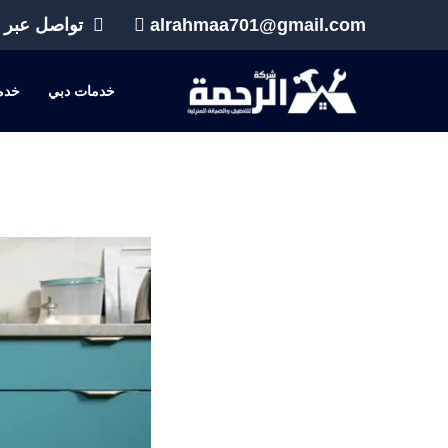
خطي
alrahmaa701@gmail.com
تواصل عبر 
لى
لمحتوى
خدمات دبي
خدم