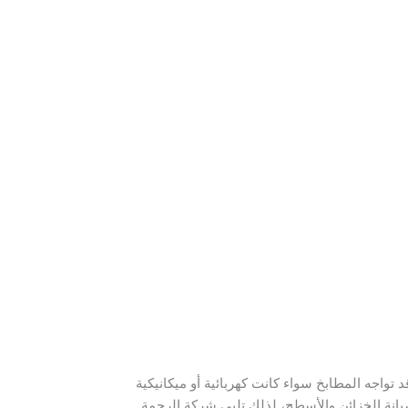
واجه المطابخ سواء كانت كهربائية أو ميكانيكية
صيانة الخزائن والأسطح، لذلك تلبي شركة الرحمة