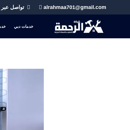
خطي
alrahmaa701@gmail.com
تواصل عبر 
لى
لمحتوى
خدمات دبي
خدم