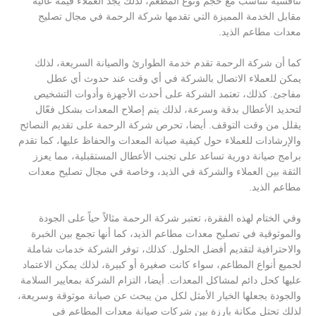
تنافسية تتناسب مع حجم ونوع المطعم، لذلك يجد العملاء قيمة عالية
مقابل الخدمة المميزة التي تقدمها شركة الرحمة في مجال تصليح
معدات مطاعم الذيد.
كما أن شركة الرحمة تقدم خدمة الطوارئ والصيانة السريعة، لذلك
يمكن للعملاء الاتصال بالشركة في أي وقت عند حدوث أي عطل
مفاجئ. كذلك، تعتمد الشركة على أحدث الأجهزة وأدوات التشخيص
لتحديد الأعطال بدقة وسرعة، لذلك يتم إصلاح المعدات بشكل فعّال
يقلل من وقت التوقف. أيضا، تحرص شركة الرحمة على تقديم النصائح
والإرشادات للعملاء حول كيفية صيانة المعدات والحفاظ عليها، كما تقدم
برامج صيانة دورية تساعد على تجنب الأعطال المستقبلية، مما يعزز
الثقة بين العملاء والشركة في الذيد، وخاصة في مجال تصليح معدات
مطاعم الذيد.
وفي الختام لهذه الفقرة، تعتبر شركة الرحمة مثالاً حياً على الجودة
والموثوقية في تصليح معدات مطاعم الذيد، كما أنها تجمع بين الخبرة
والاحترافية لتقديم أفضل الحلول. كذلك، توفر الشركة خدمات شاملة
لجميع أنواع المطاعم، سواء كانت صغيرة أو كبيرة، لذلك يمكن الاعتماد
عليها كحل دائم لمشاكل المعدات. أيضا، التزام الشركة بمعايير السلامة
والجودة يجعلها الخيار الأمثل لكل من يبحث عن صيانة موثوقة وسريعة،
لذلك تحتل مكانة بارزة بين شركات صيانة معدات المطاعم في