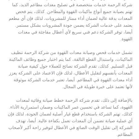
شركة الرحمة خدمات متخصصة في تصليح معدات مطاعم الذيد، كما
تهتم بصيانة جميع أنواع ماكينات القهوة والمطاحن. كذلك، يتم فحص
المعدات بدقة عالية لضمان أداء ممتاز للمشروبات، لذلك فإن أي مطعم
يعتمد على خدمات الشركة يضمن جودة المشروبات بشكل مستمر.
أيضا، توفر الشركة دعم فني سريع لأي أعطال مفاجئة في معدات
القهوة.
تشمل خدمات فحص وصيانة معدات القهوة من شركة الرحمة تنظيف
الماكينات، واستبدال القطع التالفة، كما يتم اختبار جميع وظائف الماكينة
قبل التسليم. كذلك، تقدم الشركة نصائح للعملاء حول كيفية صيانة
المعدات بأنفسهم لتقليل الأعطال، لذلك فإن الاعتماد على الشركة يعزز
أداء معدات القهوة في المطاعم. أيضا، تعتبر خدمات الشركة موثوقة
لأنها تعتمد على خبرة طويلة في المجال.
بالإضافة إلى ذلك، تقدم شركة الرحمة خطط صيانة وقائية لمعدات
القهوة، كما تساعد في تحسين عمر الماكينات وضمان استمرارية الأداء.
كذلك، تهتم الشركة باستخدام قطع غيار أصلية لضمان الجودة، لذلك فإن
أي عملية صيانة تضمن أن المعدات تعمل بكفاءة عالية. أيضا، تهدف
الشركة إلى تقليل الوقت الضائع في الأعطال لتوفير راحة أكبر لأصحاب
المطاعم.