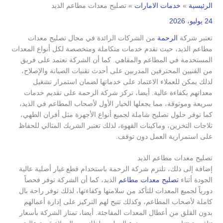
الرئيسية
خدمات الامارات
تصليح معدات مطاعم الذيد
24 يوليو، 2026
تعتبر شركة
الرحمة
من الشركات الرائدة في مجال تصليح معدات
مطاعم الذيد، حيث تقدم خدمات متكاملة ومتخصصة لكل أنواع المعدات
المستخدمة في المطاعم والمقاهي. كما أن الشركة تعتمد على فريق
من الفنيين المحترفين المدربين على أحدث تقنيات الصيانة والإصلاح،
لذلك يمكن للعملاء الاعتماد على خدماتها لضمان استمرار تشغيل
معداتهم بكفاءة عالية. أيضا، تركز شركة الرحمة على تقديم خدمات
سريعة وموثوقة، مما يجعلها الخيار الأول لأصحاب المطاعم في الذيد،
كما توفر حلول تصليح شاملة لجميع أنواع الأجهزة مثل أفران الطهي،
ثلاجات التخزين، وماكينات القهوة، لذلك تعتبر الشريك المثالي للحفاظ
على استمرارية العمل دون توقف.
تصليح معدات مطاعم الذيد
إضافة إلى ذلك، تلتزم شركة الرحمة باستخدام قطع غيار أصلية عالية
الجودة أثناء
تصليح معدات مطاعم
الذيد، كما أن الشركة توفر فحصاً
دورياً لجميع المعدات للتأكد من سلامتها وكفاءتها، لذلك توفر راحة بال
كاملة لأصحاب المطاعم، وكذلك تتيح لهم التركيز على إدارة أعمالهم
بدون القلق من أعطال المعدات المفاجئة. أيضا، تمتاز الشركة بأسعار