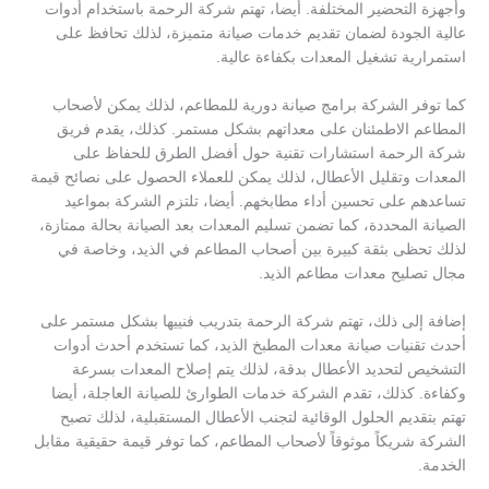
وأجهزة التحضير المختلفة. أيضا، تهتم شركة الرحمة باستخدام أدوات
عالية الجودة لضمان تقديم خدمات صيانة متميزة، لذلك تحافظ على
استمرارية تشغيل المعدات بكفاءة عالية.
كما توفر الشركة برامج صيانة دورية للمطاعم، لذلك يمكن لأصحاب
المطاعم الاطمئنان على معداتهم بشكل مستمر. كذلك، يقدم فريق
شركة الرحمة استشارات تقنية حول أفضل الطرق للحفاظ على
المعدات وتقليل الأعطال، لذلك يمكن للعملاء الحصول على نصائح قيمة
تساعدهم على تحسين أداء مطابخهم. أيضا، تلتزم الشركة بمواعيد
الصيانة المحددة، كما تضمن تسليم المعدات بعد الصيانة بحالة ممتازة،
لذلك تحظى بثقة كبيرة بين أصحاب المطاعم في الذيد، وخاصة في
مجال تصليح معدات مطاعم الذيد.
إضافة إلى ذلك، تهتم شركة الرحمة بتدريب فنييها بشكل مستمر على
أحدث تقنيات صيانة معدات المطبخ الذيد، كما تستخدم أحدث أدوات
التشخيص لتحديد الأعطال بدقة، لذلك يتم إصلاح المعدات بسرعة
وكفاءة. كذلك، تقدم الشركة خدمات الطوارئ للصيانة العاجلة، أيضا
تهتم بتقديم الحلول الوقائية لتجنب الأعطال المستقبلية، لذلك تصبح
الشركة شريكاً موثوقاً لأصحاب المطاعم، كما توفر قيمة حقيقية مقابل
الخدمة.