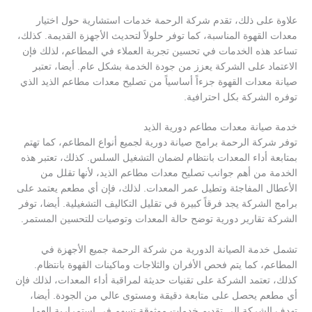
علاوة على ذلك، تقدم شركة الرحمة خدمات استشارية حول اختيار
معدات القهوة المناسبة، كما توفر حلولاً لتحديث الأجهزة القديمة. كذلك،
تساعد هذه الخدمات في تحسين تجربة العملاء في المطاعم، لذلك فإن
الاعتماد على الشركة يعزز من جودة الخدمة بشكل عام. أيضا، تعتبر
صيانة معدات القهوة جزءاً أساسياً من تصليح معدات مطاعم الذيد الذي
توفره الشركة بكل احترافية.
خدمة صيانة معدات مطاعم دورية الذيد
توفر شركة الرحمة برامج صيانة دورية لجميع أنواع المطاعم، كما تهتم
بمتابعة أداء المعدات بانتظام لضمان التشغيل السلس. كذلك، تعتبر هذه
الخدمة من أهم جوانب تصليح معدات مطاعم الذيد، لأنها تقلل من
الأعطال المفاجئة وتطيل عمر المعدات. لذلك، فإن أي مطعم يعتمد على
برامج الشركة يجد فرقاً كبيرة في تقليل التكاليف التشغيلية. أيضا، توفر
الشركة تقارير دورية توضح حالة المعدات وتوصيات للتحسين المستمر.
تشمل خدمة الصيانة الدورية من شركة الرحمة جميع الأجهزة في
المطاعم، كما يتم فحص الأفران والثلاجات وماكينات القهوة بانتظام.
كذلك، تعتمد الشركة على تقنيات حديثة لمراقبة أداء المعدات، لذلك فإن
أي مطعم يحصل على متابعة دقيقة ومستوى عالي من الجودة. أيضا،
تهدف الشركة إلى تقديم خدمات موثوقة تسهم في استمرارية العمل