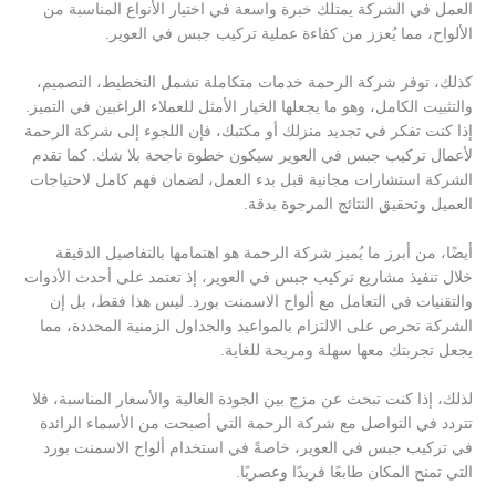
العمل في الشركة يمتلك خبرة واسعة في اختيار الأنواع المناسبة من
الألواح، مما يُعزز من كفاءة عملية تركيب جبس في العوير.
كذلك، توفر شركة الرحمة خدمات متكاملة تشمل التخطيط، التصميم،
والتثبيت الكامل، وهو ما يجعلها الخيار الأمثل للعملاء الراغبين في التميز.
إذا كنت تفكر في تجديد منزلك أو مكتبك، فإن اللجوء إلى شركة الرحمة
لأعمال تركيب جبس في العوير سيكون خطوة ناجحة بلا شك. كما تقدم
الشركة استشارات مجانية قبل بدء العمل، لضمان فهم كامل لاحتياجات
العميل وتحقيق النتائج المرجوة بدقة.
أيضًا، من أبرز ما يُميز شركة الرحمة هو اهتمامها بالتفاصيل الدقيقة
خلال تنفيذ مشاريع تركيب جبس في العوير، إذ تعتمد على أحدث الأدوات
والتقنيات في التعامل مع ألواح الاسمنت بورد. ليس هذا فقط، بل إن
الشركة تحرص على الالتزام بالمواعيد والجداول الزمنية المحددة، مما
يجعل تجربتك معها سهلة ومريحة للغاية.
لذلك، إذا كنت تبحث عن مزج بين الجودة العالية والأسعار المناسبة، فلا
تتردد في التواصل مع شركة الرحمة التي أصبحت من الأسماء الرائدة
في تركيب جبس في العوير، خاصةً في استخدام ألواح الاسمنت بورد
التي تمنح المكان طابعًا فريدًا وعصريًا.