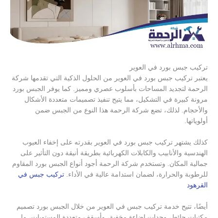
تركيب جبس بورد في العوير
يعتبر تركيب جبس بورد في العوير من الحلول الذكية التي تقدمها شركة
الرحمة لتجديد المساحات بأسلوب عصري ومميز. كما يوفر الجبس بورد
مرونة كبيرة في التشكيل، مما يتيح تنفيذ تصميمات متعددة الأشكال
والأحجام. لذلك، تضع شركة الرحمة هذا النوع من الجبس ضمن
أولوياتها.
كذلك يشتهر تركيب جبس بورد في العوير بقدرته على إخفاء العيوب
الهندسية والأنابيب والكابلات الكهربائية بطريقة أنيقة دون التأثير على
جمالية المكان. وتستخدم شركة الرحمة أجود أنواع الجبس بورد المقاوم
للرطوبة والحرارة، لضمان استدامة عالية في الأداء.
تركيب جبس في
القرهود
أيضًا، تتيح خدمة تركيب جبس في العوير من خلال الجبس بورد تصميم
مكتبات حائط، وحدات إضاءة مخفية، وأسقف متعددة المستويات، ما