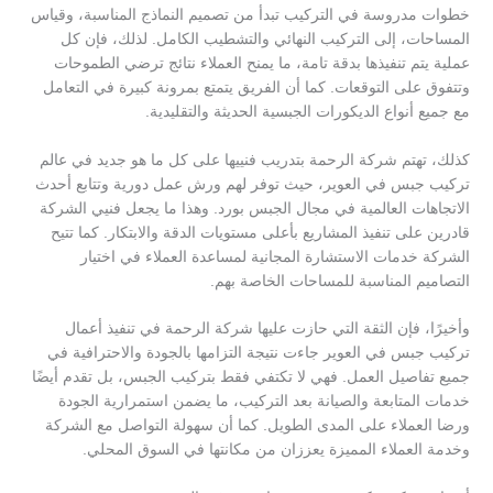
خطوات مدروسة في التركيب تبدأ من تصميم النماذج المناسبة، وقياس
المساحات، إلى التركيب النهائي والتشطيب الكامل. لذلك، فإن كل
عملية يتم تنفيذها بدقة تامة، ما يمنح العملاء نتائج ترضي الطموحات
وتتفوق على التوقعات. كما أن الفريق يتمتع بمرونة كبيرة في التعامل
مع جميع أنواع الديكورات الجبسية الحديثة والتقليدية.
كذلك، تهتم شركة الرحمة بتدريب فنييها على كل ما هو جديد في عالم
تركيب جبس في العوير، حيث توفر لهم ورش عمل دورية وتتابع أحدث
الاتجاهات العالمية في مجال الجبس بورد. وهذا ما يجعل فنيي الشركة
قادرين على تنفيذ المشاريع بأعلى مستويات الدقة والابتكار. كما تتيح
الشركة خدمات الاستشارة المجانية لمساعدة العملاء في اختيار
التصاميم المناسبة للمساحات الخاصة بهم.
وأخيرًا، فإن الثقة التي حازت عليها شركة الرحمة في تنفيذ أعمال
تركيب جبس في العوير جاءت نتيجة التزامها بالجودة والاحترافية في
جميع تفاصيل العمل. فهي لا تكتفي فقط بتركيب الجبس، بل تقدم أيضًا
خدمات المتابعة والصيانة بعد التركيب، ما يضمن استمرارية الجودة
ورضا العملاء على المدى الطويل. كما أن سهولة التواصل مع الشركة
وخدمة العملاء المميزة يعززان من مكانتها في السوق المحلي.