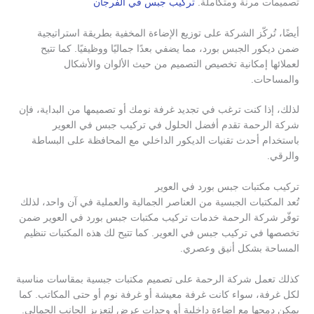
تصميمات مرنة ومتكاملة.
تركيب جبس في الفرجان
أيضًا، تُركّز الشركة على توزيع الإضاءة المخفية بطريقة استراتيجية
ضمن ديكور الجبس بورد، مما يضفي بعدًا جماليًا ووظيفيًا. كما تتيح
لعملائها إمكانية تخصيص التصميم من حيث الألوان والأشكال
والمساحات.
لذلك، إذا كنت ترغب في تجديد غرفة نومك أو تصميمها من البداية، فإن
شركة الرحمة تقدم أفضل الحلول في تركيب جبس في العوير
باستخدام أحدث تقنيات الديكور الداخلي مع المحافظة على البساطة
والرقي.
تركيب مكتبات جبس بورد في العوير
تُعد المكتبات الجبسية من العناصر الجمالية والعملية في آن واحد، لذلك
توفّر شركة الرحمة خدمات تركيب مكتبات جبس بورد في العوير ضمن
تخصصها في تركيب جبس في العوير. كما تتيح لك هذه المكتبات تنظيم
المساحة بشكل أنيق وعصري.
كذلك تعمل شركة الرحمة على تصميم مكتبات جبسية بمقاسات مناسبة
لكل غرفة، سواء كانت غرفة معيشة أو غرفة نوم أو حتى المكاتب. كما
يمكن دمجها مع إضاءة داخلية أو وحدات عرض لتعزيز الجانب الجمالي.