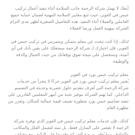
أيضًا، لا تهمل شركة الرحمة جانب السلامة أثناء تنفيذ أعمال تركيب
جبس في العوير، حيث تتبع معايير السلامة المهنية لضمان حماية جميع
العاملين والعملاء أثناء التنفيذ. هذه التفاصيل الصغيرة تُظهر مدى التزام
الشركة بمهنية العمل ورضا العملاء.
لذلك، إذا كنت تبحث عن معلم متمكن ومتمرس في تركيب جبس في
العوير، فإن اختيارك لـ شركة الرحمة سيجعلك على يقين بأنك في أيدٍ
أمينة، وستحصل على نتيجة تفوق توقعاتك من حيث الجمال والدقة
والوظيفة.
معلم تركيب جبس بورد في العوير
يُعتبر معلم تركيب جبس بورد في العوير جزءًا لا يتجزأ من خدمات
شركة الرحمة التي تُعرف بتقديم حلول عصرية وحديثة في التصميم
الداخلي. كما تهتم الشركة بتوفير نخبة من أمهر المعلمين القادرين على
تنفيذ تصاميم جبس بورد متطورة تضيف قيمة جمالية للمكان، وتعزز من
مظهره العام.
كذلك، فإن خدمات معلم تركيب جبس في العوير الذي توفره شركة
الرحمة لا تقتصر على المنازل فقط، بل تمتد لتشمل الفلل والمكاتب
والفنادق، مما يُظهر مرونة الشركة وقدرتها على التكيف مع مختلف