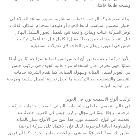
وتمنحه طابعًا خاصًا.
أيضًا، تقدم شركة الرحمة خدمات استشارية متميزة تساعد العملاء في
اختيار التصميم المناسب لنمط الحياة أو طبيعة استخدام المكان. كذلك،
توفر الشركة عينات ونماذج واقعية تتيح للعميل تصور الشكل النهائي
قبل التنفيذ. وهذا يضمن رضا العميل الكامل قبل بدء أعمال تركيب
جبس في العوير، ويقلل من الحاجة لأي تعديلات مستقبلية.
ولأن شركة الرحمة تؤمن بأن الجبس ليس فقط عنصرًا جماليًا، بل أيضًا
عمليًا، فهي تحرص على استخدام مواد عالية الجودة في تركيب جبس
في العوير لضمان المتانة وسهولة الصيانة. كما تقدم الشركة خدمات
التنظيف والتشطيب بعد التركيب، ما يجعل تجربة العميل سلسة ومريحة
من البداية للنهاية.
تركيب ألواح الاسمنت بورد في العوير
في عالم التصميم الداخلي والتشطيب النهائي، أصبحت خدمات شركة
الرحمة مرجعًا مهمًا في مجال تركيب جبس في العوير، خاصةً عند
الحديث عن ألواح الاسمنت بورد. هذا النوع من الألواح يمتاز بالمتانة
والمقاومة العالية للرطوبة، لذلك فإن الاعتماد على شركة الرحمة
يضمن لك تنفيذًا احترافيًا يتماشى مع أحدث معايير الجودة. كما أن فريق