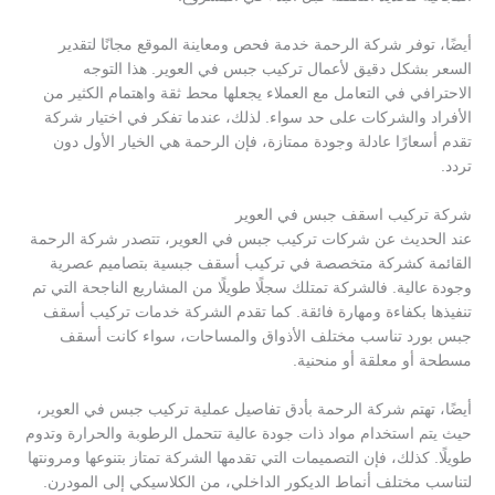
أيضًا، توفر شركة الرحمة خدمة فحص ومعاينة الموقع مجانًا لتقدير
السعر بشكل دقيق لأعمال تركيب جبس في العوير. هذا التوجه
الاحترافي في التعامل مع العملاء يجعلها محط ثقة واهتمام الكثير من
الأفراد والشركات على حد سواء. لذلك، عندما تفكر في اختيار شركة
تقدم أسعارًا عادلة وجودة ممتازة، فإن الرحمة هي الخيار الأول دون
تردد.
شركة تركيب اسقف جبس في العوير
عند الحديث عن شركات تركيب جبس في العوير، تتصدر شركة الرحمة
القائمة كشركة متخصصة في تركيب أسقف جبسية بتصاميم عصرية
وجودة عالية. فالشركة تمتلك سجلًا طويلًا من المشاريع الناجحة التي تم
تنفيذها بكفاءة ومهارة فائقة. كما تقدم الشركة خدمات تركيب أسقف
جبس بورد تناسب مختلف الأذواق والمساحات، سواء كانت أسقف
مسطحة أو معلقة أو منحنية.
أيضًا، تهتم شركة الرحمة بأدق تفاصيل عملية تركيب جبس في العوير،
حيث يتم استخدام مواد ذات جودة عالية تتحمل الرطوبة والحرارة وتدوم
طويلًا. كذلك، فإن التصميمات التي تقدمها الشركة تمتاز بتنوعها ومرونتها
لتناسب مختلف أنماط الديكور الداخلي، من الكلاسيكي إلى المودرن.