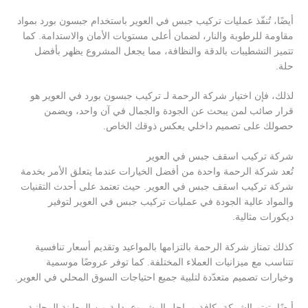
أيضًا، تُنفّذ عمليات تركيب جبس في العوير باستخدام جبسون بورد بمواد
مقاومة للرطوبة والنار، لضمان أعلى مستويات الأمان والاستدامة. كما
تتميز التشطيبات بالدقة والنظافة، مما يجعل المشروع يظهر بأفضل
حلة.
لذلك، فإن اختيار شركة الرحمة لـ تركيب جبسون بورد في العوير هو
قرار صائب لمن يبحث عن الجودة والجمال في آن واحد، ويضمن
حصولك على تصميم داخلي يعكس ذوقك الخاص.
شركة تركيب اسقف جبس في العوير
تُعد شركة الرحمة واحدة من أفضل الخيارات عندما يتعلق الأمر بخدمة
شركة تركيب اسقف جبس في العوير. حيث تعتمد على أحدث التقنيات
والمواد عالية الجودة في عمليات تركيب جبس في العوير لتوفير
ديكورات مثالية.
كذلك تمتاز شركة الرحمة بالتزامها بالمواعيد وتقديم أسعار تنافسية
تتناسب مع ميزانيات العملاء المختلفة. كما توفر عروضًا موسمية
وخيارات تصميم متعدّدة لتلبية جميع احتياجات السوق المحلي في العوير.
أيضًا، تهتم الشركة بكافة مراحل المشروع بداية من المعاينة المجانية،