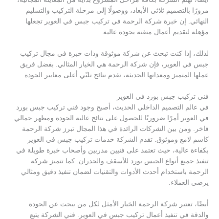
مرورًا بالتصميم ثلاثي الأبعاد، ووصولًا إلى مرحلة التركيب والتسليم
النهائي. إن خبرة شركة الرحمة في تركيب جبس في العوير تجعلها
مؤهلة لتقديم أعمال متقنة بجودة عالية.
لذلك، إذا كنت تبحث عن شركة موثوقة وذات خبرة في مجال تركيب
جبس في العوير، فإن شركة الرحمة هي الخيار المثالي. بفضل فريق
عملها المتميز ومعداتها الحديثة، تقدم نتائج تلبّي أعلى معايير الجودة.
فني تركيب جبس بورد في العوير
في عالم التصميم الداخلي الحديث، أصبح وجود فني تركيب جبس بورد
في العوير أمرًا ضروريًا للحصول على نتائج عالية الجودة ومظهر جمالي
فاخر. ومن بين الشركات الرائدة في هذا المجال تبرز شركة الرحمة
كاسم لامع وموثوق. تقدم الشركة خدمات تركيب جبس في العوير
بكفاءة عالية، حيث تعتمد على فنيين مدربين وأصحاب خبرة طويلة في
تنفيذ جميع أنواع الجبس بورد للأسقف والجدران. كما تتميز شركة
الرحمة باستخدام أحدث الأدوات والتقنيات لضمان تنفيذ دقيق ومثالي
يرضي العملاء.
أيضًا، تعتبر شركة الرحمة الخيار الأمثل لكل من يبحث عن الجودة
والدقة في تنفيذ أعمال تركيب جبس في العوير. فني الشركة يتبع