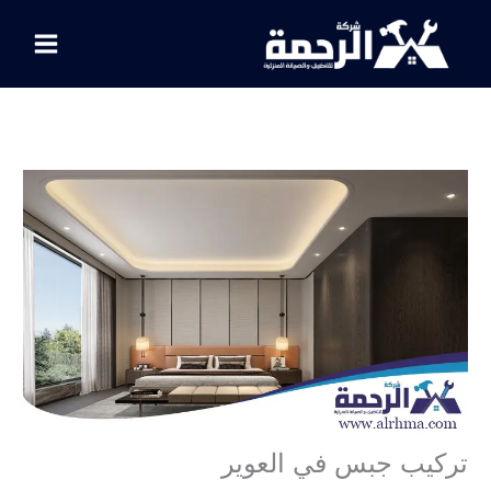
خطي
لى
لمحتوى
تركيب جبس في العوير