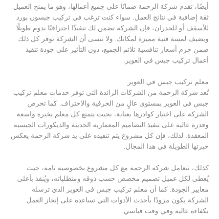
أيضًا، تقدم شركة الرحمة ضمانًا على جميع أعمالها، وهو ما يمنح العميل
ثقة إضافية في نتائج العمل. سواء كنت ترغب في تركيب جبسون بورد
للأسقف أو للجدران، فإن الشركة تضمن لك تنفيذًا احترافيًا يدوم طويلًا
ويضيف لمسة فنية مميزة لمكانك. ولا تنسى أن الشركة توفر كل ذلك
ضمن حزم أسعار تنافسية تلائم الجميع، دون التأثير على جودة تنفيذ
أعمال تركيب جبس في العوير.
معلم تركيب جبس في العوير
تُعد شركة الرحمة من الشركات الرائدة التي توفر خدمات معلم تركيب
جبس في العوير بمستوى عالٍ من الحرفية والاحتراف. كما تحرص
الشركة على اختيار كوادرها بعناية، بحيث يتمتع كل معلم بخبرة واسعة
وقدرة عالية على تنفيذ التصاميم المعمارية الحديثة والديكورات الجبسية
المعقدة. لذلك، فإن كل مشروع يتم تنفيذه على يد شركة الرحمة يعكس
خبرتها الطويلة في هذا المجال.
كذلك، تتعامل شركة الرحمة مع كل مشروع بخصوصية تامة، حيث
يُعطى لكل عميل تصميم مخصص حسب ذوقه ومتطلباته، ويُنفذ بأعلى
معايير الجودة. كما أن معلم تركيب جبس في العوير الذي ترسله
الشركة يكون مزودًا بأحدث الأدوات التي تساعده على إنجاز العمل
بكفاءة عالية وفي وقت قياسي.