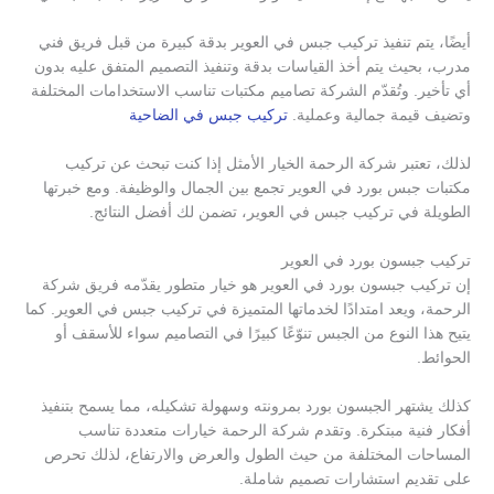
أيضًا، يتم تنفيذ تركيب جبس في العوير بدقة كبيرة من قبل فريق فني
مدرب، بحيث يتم أخذ القياسات بدقة وتنفيذ التصميم المتفق عليه بدون
أي تأخير. وتُقدّم الشركة تصاميم مكتبات تناسب الاستخدامات المختلفة
وتضيف قيمة جمالية وعملية.
تركيب جبس في الضاحية
لذلك، تعتبر شركة الرحمة الخيار الأمثل إذا كنت تبحث عن تركيب
مكتبات جبس بورد في العوير تجمع بين الجمال والوظيفة. ومع خبرتها
الطويلة في تركيب جبس في العوير، تضمن لك أفضل النتائج.
تركيب جبسون بورد في العوير
إن تركيب جبسون بورد في العوير هو خيار متطور يقدّمه فريق شركة
الرحمة، ويعد امتدادًا لخدماتها المتميزة في تركيب جبس في العوير. كما
يتيح هذا النوع من الجبس تنوّعًا كبيرًا في التصاميم سواء للأسقف أو
الحوائط.
كذلك يشتهر الجبسون بورد بمرونته وسهولة تشكيله، مما يسمح بتنفيذ
أفكار فنية مبتكرة. وتقدم شركة الرحمة خيارات متعددة تناسب
المساحات المختلفة من حيث الطول والعرض والارتفاع، لذلك تحرص
على تقديم استشارات تصميم شاملة.