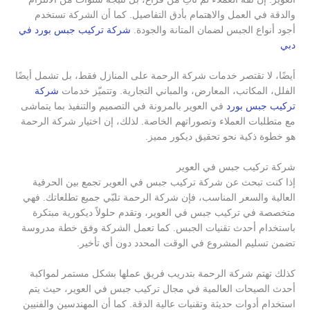
والدقة في العمل والاهتمام بأدق التفاصيل. كما أن الشركة تستخدم
أجود أنواع الجبس لضمان المتانة والجودة.
شركة تركيب جبس بورد في
دبي
أيضًا، لا تقتصر خدمات شركة الرحمة على المنازل فقط، بل تشمل أيضًا
الفلل، المكاتب، المعارض، والمباني التجارية. وتتميّز خدمات
شركة
تركيب جبس بورد
في العوير بالمرونة في التصميم والتنفيذ بما يتماشى
مع متطلبات العملاء وتصوراتهم الخاصة. لذلك، إن اختيار شركة الرحمة
هو خطوة ذكية نحو تحقيق ديكور مميز.
شركة تركيب جبس في العوير
إذا كنت تبحث عن شركة تركيب جبس في العوير تجمع بين الحرفية
العالية والسعر المناسب، فإن شركة الرحمة تلبّي جميع تطلعاتك. فهي
متخصصة في تركيب جبس في العوير، وتقدم حلولاً ديكورية مبتكرة
باستخدام أحدث تقنيات الجبس. كما تعمل الشركة وفق خطة مدروسة
تضمن تسليم المشروع في الوقت المحدد دون أي تأخير.
كذلك تهتم شركة الرحمة بتدريب فريق عملها بشكل مستمر لمواكبة
أحدث الصيحات العالمية في مجال تركيب جبس في العوير، حيث يتم
استخدام أدوات حديثة وتقنيات عالية الدقة. كما أن المهندسين والفنيين