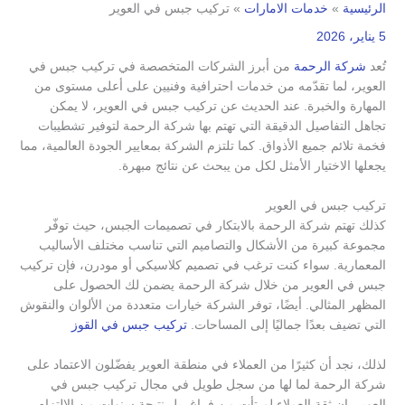
الرئيسية
خدمات الامارات
تركيب جبس في العوير
5 يناير، 2026
تُعد
شركة الرحمة
من أبرز الشركات المتخصصة في تركيب جبس في
العوير، لما تقدّمه من خدمات احترافية وفنيين على أعلى مستوى من
المهارة والخبرة. عند الحديث عن تركيب جبس في العوير، لا يمكن
تجاهل التفاصيل الدقيقة التي تهتم بها شركة الرحمة لتوفير تشطيبات
فخمة تلائم جميع الأذواق. كما تلتزم الشركة بمعايير الجودة العالمية، مما
يجعلها الاختيار الأمثل لكل من يبحث عن نتائج مبهرة.
تركيب جبس في العوير
كذلك تهتم شركة الرحمة بالابتكار في تصميمات الجبس، حيث توفّر
مجموعة كبيرة من الأشكال والتصاميم التي تناسب مختلف الأساليب
المعمارية. سواء كنت ترغب في تصميم كلاسيكي أو مودرن، فإن تركيب
جبس في العوير من خلال شركة الرحمة يضمن لك الحصول على
المظهر المثالي. أيضًا، توفر الشركة خيارات متعددة من الألوان والنقوش
التي تضيف بعدًا جماليًا إلى المساحات.
تركيب جبس في القوز
لذلك، نجد أن كثيرًا من العملاء في منطقة العوير يفضّلون الاعتماد على
شركة الرحمة لما لها من سجل طويل في مجال تركيب جبس في
العوير. إن ثقة العملاء لم تأتِ من فراغ، بل نتيجة سنوات من الالتزام