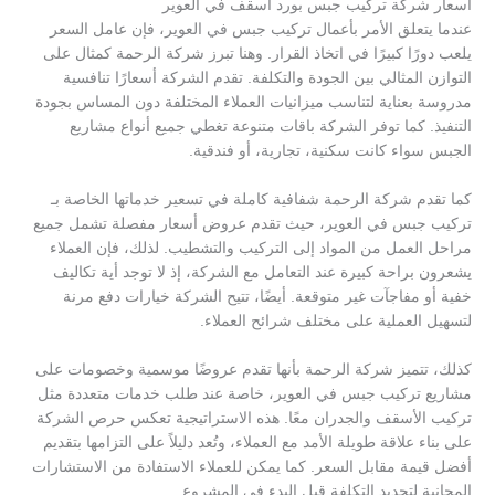
أسعار شركة تركيب جبس بورد اسقف في العوير
عندما يتعلق الأمر بأعمال تركيب جبس في العوير، فإن عامل السعر
يلعب دورًا كبيرًا في اتخاذ القرار. وهنا تبرز شركة الرحمة كمثال على
التوازن المثالي بين الجودة والتكلفة. تقدم الشركة أسعارًا تنافسية
مدروسة بعناية لتناسب ميزانيات العملاء المختلفة دون المساس بجودة
التنفيذ. كما توفر الشركة باقات متنوعة تغطي جميع أنواع مشاريع
الجبس سواء كانت سكنية، تجارية، أو فندقية.
كما تقدم شركة الرحمة شفافية كاملة في تسعير خدماتها الخاصة بـ
تركيب جبس في العوير، حيث تقدم عروض أسعار مفصلة تشمل جميع
مراحل العمل من المواد إلى التركيب والتشطيب. لذلك، فإن العملاء
يشعرون براحة كبيرة عند التعامل مع الشركة، إذ لا توجد أية تكاليف
خفية أو مفاجآت غير متوقعة. أيضًا، تتيح الشركة خيارات دفع مرنة
لتسهيل العملية على مختلف شرائح العملاء.
كذلك، تتميز شركة الرحمة بأنها تقدم عروضًا موسمية وخصومات على
مشاريع تركيب جبس في العوير، خاصة عند طلب خدمات متعددة مثل
تركيب الأسقف والجدران معًا. هذه الاستراتيجية تعكس حرص الشركة
على بناء علاقة طويلة الأمد مع العملاء، وتُعد دليلاً على التزامها بتقديم
أفضل قيمة مقابل السعر. كما يمكن للعملاء الاستفادة من الاستشارات
المجانية لتحديد التكلفة قبل البدء في المشروع.