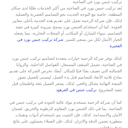
تركيب جبس بورد في الضاحية
يُعد تركيب جبس بورد في الضاحية من أكثر الخدمات طلبًا لدى سكان
المنطقة، خاصة مع التوجه الحديث نحو التصاميم العصرية والعملية.
لذلك، فإن شركة الرحمة تعمل على تقديم هذه الخدمة بأعلى معايير
الجودة. كما أن استخدام الجبس بورد يسمح بمرونة كبيرة في تنفيذ
التصاميم، سواء للمنازل أو المكاتب أو المحلات التجارية، مما يجعله
الخيار الأمثل لكل من يسعى للتميز.
شركة تركيب جبس بورد في
الفجيرة
كذلك توفر شركة الرحمة خيارات متعددة لتصاميم تركيب جبس بورد
في الضاحية، تشمل السقف المستعار، الفواصل الداخلية، والزوايا
الجمالية التي تضيف بعدًا فنيًا للمكان. أيضًا، تحرص الشركة على تقديم
نماذج ثلاثية الأبعاد للتصاميم قبل بدء العمل، ليتسنى للعميل تصور
النتيجة النهائية بشكل واقعي. لذلك، يشعر العميل بثقة واطمئنان قبل
تنفيذ المشروع.
تركيب جبس في القرهود
كما أن شركة الرحمة تستخدم مواد عالية الجودة في تركيب جبس في
الضاحية، بما في ذلك الجبس بورد المقاوم للرطوبة والحريق، لضمان
الأمان والاستدامة. كذلك، فإن التثبيت يتم باستخدام أدوات وتقنيات
متطورة تضمن الدقة والاتزان. لذلك، فإن العملاء يحصلون على نتائج
تفوق توقعاتهم.