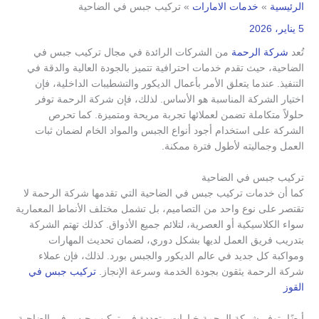
الرئيسية
خدمات الامارات
تركيب جبس في الضاحية
5 يناير، 2026
تُعد
شركة الرحمة
من الشركات الرائدة في مجال تركيب جبس في
الضاحية، حيث تقدم خدمات احترافية تتميز بالجودة العالية والدقة في
التنفيذ. عندما يتعلق الأمر بأعمال الديكور والتشطيبات الداخلية، فإن
اختيار الشركة المناسبة هو الأساس. لذلك، فإن شركة الرحمة توفر
حلولاً متكاملة تضمن لعملائها تجربة مريحة ومتميزة. كما تحرص
الشركة على استخدام أجود أنواع الجبس والمواد الخام لضمان ثبات
العمل وجماليته لأطول فترة ممكنة.
تركيب جبس في الضاحية
كما أن خدمات تركيب جبس في الضاحية التي تقدمها شركة الرحمة لا
تقتصر على نوع واحد من التصاميم، بل تشمل مختلف الأنماط المعمارية
سواء الكلاسيكية أو العصرية، لتلائم جميع الأذواق. كذلك تهتم الشركة
بتدريب فريق العمل لديها بشكل دوري، لضمان تحديث المهارات
ومواكبة كل جديد في عالم الديكور والجبس بورد. لذلك، فإن عملاء
شركة الرحمة يثقون بجودة الخدمة وسرعة الإنجاز.
تركيب جبس في
القوز
أيضًا، توفر شركة الرحمة خيارات متعددة في تركيب جبس في الضاحية