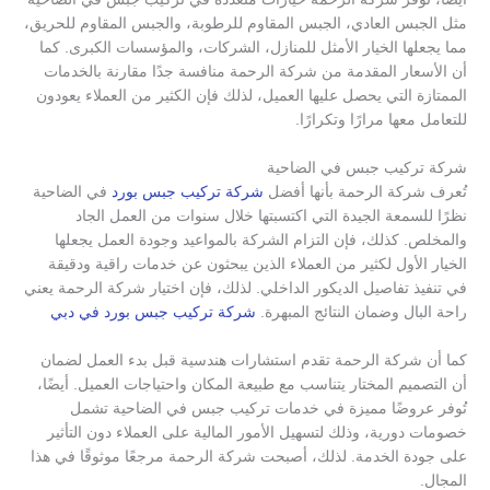
مثل الجبس العادي، الجبس المقاوم للرطوبة، والجبس المقاوم للحريق،
مما يجعلها الخيار الأمثل للمنازل، الشركات، والمؤسسات الكبرى. كما
أن الأسعار المقدمة من شركة الرحمة منافسة جدًا مقارنة بالخدمات
الممتازة التي يحصل عليها العميل، لذلك فإن الكثير من العملاء يعودون
للتعامل معها مرارًا وتكرارًا.
شركة تركيب جبس في الضاحية
تُعرف شركة الرحمة بأنها أفضل
شركة تركيب جبس بورد
في الضاحية
نظرًا للسمعة الجيدة التي اكتسبتها خلال سنوات من العمل الجاد
والمخلص. كذلك، فإن التزام الشركة بالمواعيد وجودة العمل يجعلها
الخيار الأول لكثير من العملاء الذين يبحثون عن خدمات راقية ودقيقة
في تنفيذ تفاصيل الديكور الداخلي. لذلك، فإن اختيار شركة الرحمة يعني
راحة البال وضمان النتائج المبهرة.
شركة تركيب جبس بورد في دبي
كما أن شركة الرحمة تقدم استشارات هندسية قبل بدء العمل لضمان
أن التصميم المختار يتناسب مع طبيعة المكان واحتياجات العميل. أيضًا،
تُوفر عروضًا مميزة في خدمات تركيب جبس في الضاحية تشمل
خصومات دورية، وذلك لتسهيل الأمور المالية على العملاء دون التأثير
على جودة الخدمة. لذلك، أصبحت شركة الرحمة مرجعًا موثوقًا في هذا
المجال.