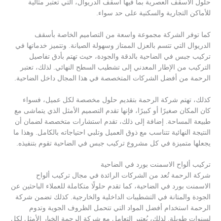
حلول الأسقف العصرية بما فيها أسقف الدريوال، التي تعتبر مثالية
للأماكن التجارية والسكنية على حد سواء.
كما توفر الشركة مجموعة واسعة من التصاميم الخاصة بأسقف
الدريوال التي تتسم بالعزل الممتاز وسهولة الصيانة. وتتميز خدماتها في
تركيب جبس في الضاحية بالدقة والجودة، حيث تهتم بأدق تفاصيل
التركيب من الإطار المعدني إلى تشطيب السطح النهائي. لذلك، تعتبر
الرحمة من أفضل الشركات المتخصصة في هذا المجال داخل الضاحية.
كذلك، تهتم شركة الرحمة بتقديم حلول مخصصة لكل عميل، فسواء
كان المكان صغيرًا أو كبيرًا، فإنها تقدم التصميم الأمثل الذي يتماشى مع
طبيعة المساحة. إضافة إلى ذلك، تقدم استشارات متخصصة لضمان أن
النتيجة النهائية تتناسب مع ذوق العميل وتلبي احتياجاته بالكامل. وهذا ما
يجعلها متميزة في كل مشروع تركيب جبس في الضاحية تقوم بتنفيذه.
تركيب ألواح الاسمنت بورد في الضاحية
شركة الرحمة تُعد من الشركات الرائدة في مجال تركيب ألواح
الاسمنت بورد في الضاحية، كما تقدم حلولًا متكاملة للعملاء الباحثين عن
الجودة والمتانة في التشطيبات الداخلية والخارجية. كذلك تضمن شركة
الرحمة استخدام أفضل المواد التي تتحمل الظروف الجوية وتدوم
لسنوات طويلة. لذلك، يُعتبر التعامل مع شركة الرحمة الخيار الأمثل لكل