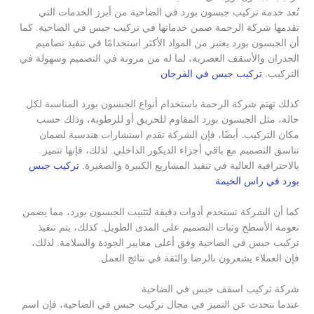
تُعد خدمة تركيب جبسون بورد في الضاحية من أبرز الخدمات التي
تقدمها شركة الرحمة ضمن خدماتها في تركيب جبس في الضاحية. كما
أن الجبسون بورد يعتبر من المواد الأكثر استخدامًا في تنفيذ تصاميم
الجدران والأسقف العصرية، لما له من مرونة في التصميم وسهولة في
التركيب.
تركيب جبس في الفرجان
كذلك تهتم شركة الرحمة باستخدام أنواع الجبسون بورد المناسبة لكل
حالة، مثل الجبسون بورد المقاوم للحريق أو للرطوبة، وذلك حسب
مكان التركيب. أيضًا، فإن الشركة تقدم استشارات هندسية لضمان
تناسق التصميم مع باقي أجزاء الديكور الداخلي. لذلك، فإنها تتميز
بالاحترافية العالية في تنفيذ المشاريع الكبيرة والصغيرة.
تركيب جبس
بورد في راس الخيمة
كما أن الشركة تستخدم أدوات دقيقة لتثبيت الجبسون بورد، مما يضمن
نعومة الأسطح وثبات التصميم على المدى الطويل. كذلك، يتم تنفيذ
تركيب جبس في الضاحية وفق أعلى معايير الجودة والسلامة. لذلك،
فإن العملاء يشعرون بالرضا والثقة في نتائج العمل.
شركة تركيب اسقف جبس في الضاحية
عندما نتحدث عن التميز في مجال تركيب جبس في الضاحية، فإن اسم