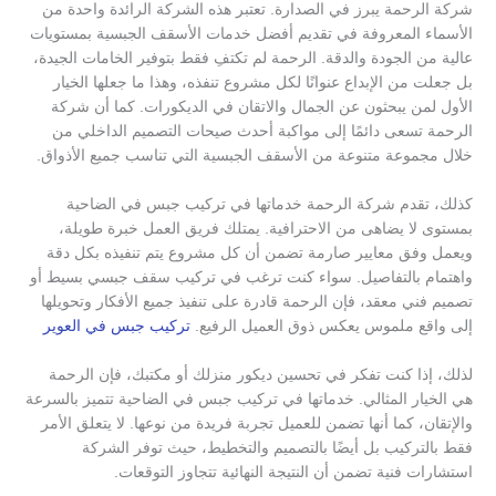
شركة الرحمة يبرز في الصدارة. تعتبر هذه الشركة الرائدة واحدة من
الأسماء المعروفة في تقديم أفضل خدمات الأسقف الجبسية بمستويات
عالية من الجودة والدقة. الرحمة لم تكتفِ فقط بتوفير الخامات الجيدة،
بل جعلت من الإبداع عنوانًا لكل مشروع تنفذه، وهذا ما جعلها الخيار
الأول لمن يبحثون عن الجمال والاتقان في الديكورات. كما أن شركة
الرحمة تسعى دائمًا إلى مواكبة أحدث صيحات التصميم الداخلي من
خلال مجموعة متنوعة من الأسقف الجبسية التي تناسب جميع الأذواق.
كذلك، تقدم شركة الرحمة خدماتها في تركيب جبس في الضاحية
بمستوى لا يضاهى من الاحترافية. يمتلك فريق العمل خبرة طويلة،
ويعمل وفق معايير صارمة تضمن أن كل مشروع يتم تنفيذه بكل دقة
واهتمام بالتفاصيل. سواء كنت ترغب في تركيب سقف جبسي بسيط أو
تصميم فني معقد، فإن الرحمة قادرة على تنفيذ جميع الأفكار وتحويلها
إلى واقع ملموس يعكس ذوق العميل الرفيع.
تركيب جبس في العوير
لذلك، إذا كنت تفكر في تحسين ديكور منزلك أو مكتبك، فإن الرحمة
هي الخيار المثالي. خدماتها في تركيب جبس في الضاحية تتميز بالسرعة
والإتقان، كما أنها تضمن للعميل تجربة فريدة من نوعها. لا يتعلق الأمر
فقط بالتركيب بل أيضًا بالتصميم والتخطيط، حيث توفر الشركة
استشارات فنية تضمن أن النتيجة النهائية تتجاوز التوقعات.