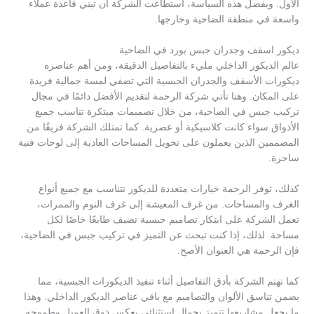
الأول. وبفضل هذه السياسة، استطاعت الشركة أن تبني قاعدة عملاء
واسعة في منطقة الضاحية وخارجها.
ديكور اسقف وجدران جبس بورد في الضاحية
عالم الديكور الداخلي مليء بالتفاصيل الدقيقة، ومن أهم عناصره
ديكورات الأسقف والجدران الجبسية التي تضفي لمسة جمالية فريدة
على المكان. وهنا تأتي شركة الرحمة لتقديم الأفضل دائمًا في مجال
تركيب جبس في الضاحية، من خلال تصميمات مبتكرة تناسب جميع
الأذواق سواء كانت كلاسيكية أو عصرية. كما تمتلك الشركة فريقًا من
المصممين الذين يعملون على تحويل المساحات العادية إلى لوحات فنية
ساحرة.
كذلك، توفر الرحمة خيارات متعددة للديكور تتناسب مع جميع أنواع
الغرف والمساحات. من غرف المعيشة إلى غرف النوم والممرات،
تعمل الشركة على ابتكار تصاميم جبسية تضيف طابعًا خاصًا لكل
مساحة. لذلك، إذا كنت تبحث عن التميز في تركيب جبس في الضاحية،
فإن الرحمة هي العنوان الأصح.
كما تهتم الشركة بأدق التفاصيل أثناء تنفيذ الديكورات الجبسية، مما
يضمن تناسق الألوان والتصاميم مع باقي عناصر الديكور الداخلي. وهذا
ما يجعل مشاريعها تتميز بجمال استثنائي يعكس ذوق العميل وطموحه.