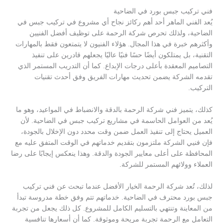
فني تركيب جبس بورد في الضاحية
يُعد الفني الماهر أحد أهم ركائز نجاح أي مشروع في تركيب جبس في
الضاحية، ولذلك تحرص شركة الرحمة على توظيف أفضل الفنيين
وأكثرهم خبرة في هذا المجال. هؤلاء الفنيون لا يتمتعون فقط بالمهارات
التقنية، بل يمتلكون أيضًا حسًا فنيًا عاليًا يجعلهم قادرين على تنفيذ
التصاميم المعقدة بأعلى درجات الإبداع. كما أن التدريب المستمر الذي
تقدمه الشركة يضمن تحديث مهارات الفريق وفق أحدث تقنيات
التركيب.
كذلك، يتميز فني شركة الرحمة بالدقة والانضباط في المواعيد، وهو ما
يُعد من العوامل الحاسمة في مشاريع تركيب جبس في الضاحية. لأن
العميل يحتاج إلى تنفيذ العمل ضمن وقت محدد دون الإخلال بالجودة،
فإن فنيي الشركة ملتزمون بتقديم خدماتهم في الوقت المتفق عليه مع
المحافظة على أعلى معايير الجودة والدقة. وهذا ينعكس إيجابًا على رضا
العملاء وولائهم المستمر للشركة.
لذلك، تُعد شركة الرحمة الخيار الأفضل عندما تبحث عن فني تركيب
جبس بورد محترف في الضاحية. خدماتهم تتم وفق خطة مدروسة تبدأ
من المعاينة وتنتهي بالتسليم الكامل للمشروع. كل ذلك يجعل من تجربة
التعامل مع الرحمة تجربة مريحة وموثوقة. كما أن أسعارها تنافسية