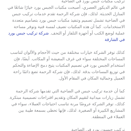
تركيب مكتبات جبس بورد في الضاحية
في عالم الديكور العصري، أصبحت مكتبات الجبس بورد خيارًا شائعًا في
المنازل الحديثة. لذلك، فإن شركة الرحمة تقدم خدمات تركيب جبس
في الضاحية تشمل تصميم وتنفيذ مكتبات جبس بورد بتصاميم متعددة
الاستخدامات. كما أن هذه المكتبات تضيف لمسة فنية وتوفر مساحة
عملية لوضع الكتب أو أجهزة التلفاز أو التحف.
شركة تركيب جبس بورد
في الشارقة
كذلك توفر الشركة خيارات مختلفة من حيث الأحجام والألوان لتناسب
المساحات المختلفة سواء في غرف المعيشة أو المكاتب. أيضًا، فإن
استخدام الجبس بورد في تصميم المكتبات يتيح دمج الإضاءة والتحكم
في توزيع المساحات بدقة. لذلك، فإن شركة الرحمة تضع دائمًا راحة
العميل وجمالية المكان في المقام الأول.
كما أن خدمة تركيب جبس في الضاحية التي تقدمها شركة الرحمة
تشمل زيارات ميدانية لتقييم المكان وتقديم اقتراحات تصميمية مبتكرة.
كذلك، توفر الشركة عروضًا مرنة تناسب احتياجات العملاء، سواء في
المشاريع الكبيرة أو الصغيرة. لذلك، فإنها تحظى بسمعة طيبة بين
العملاء في المنطقة.
تركيب جبسون بورد في الضاحية