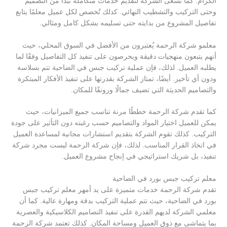
الكرام. كما تسعى الشركة لتقديم خدمات متكاملة تبدأ من التصميم
وحتى التركيب والتشطيب النهائي. كذلك تُخصص لكل عميل معلمًا يتابع
تفاصيل المشروع من بدايته حتى تسليمه بشكل كامل ومثالي.
معلمو شركة الرحمة يُعتبرون من الأفضل في السوق المحلي، حيث
أنهم يتبعون منهجيات دقيقة ويحرصون على تنفيذ كل التفاصيل وفقًا لما
يطلبه العميل. لذلك، فإن عملية تركيب جبس في الضاحية تتم بسلاسة
ودون أي تأخير. أيضًا، تمتاز الشركة بقدرتها على تنفيذ الأفكار المبتكرة
والتصاميم الحديثة التي تضيف جمالًا ورونقًا للمكان.
كما تقدم شركة الرحمة خططًا مرنة تناسب جميع الميزانيات، حيث
يمكن للعميل اختيار المواد والتصاميم حسب رغبته دون التأثير على جودة
التركيب. كذلك تقوم الشركة بتقديم استشارات مجانية لمساعدة العميل
في اتخاذ القرار المناسب. لذلك، فإن شركة الرحمة ليست مجرد شركة
تنفيذ، بل شريك استراتيجي في إنجاح مشروع العميل.
معلم تركيب جبس بورد في الضاحية
تقدم شركة الرحمة خدمات متميزة على يد أمهر معلم تركيب جبس
بورد في الضاحية، حيث تتم عملية التركيب بدقة ومهارة عالية. كما أن
معلمي الشركة لديهم القدرة على تنفيذ التصاميم الكلاسيكية والعصرية
بما يتماشى مع ذوق العميل ومساحة المكان. كذلك تعتمد شركة الرحمة