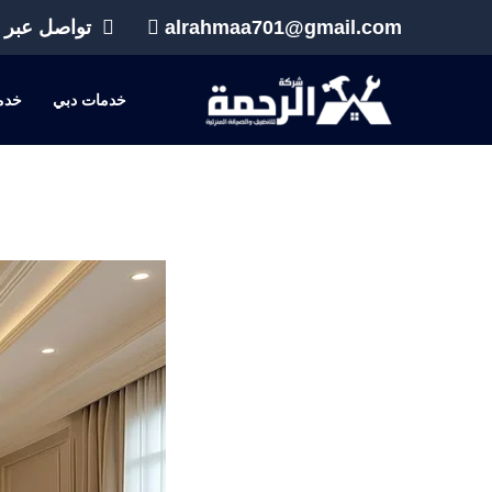
خطي
alrahmaa701@gmail.com
تواصل عبر 
لى
لمحتوى
خدمات دبي
خدم