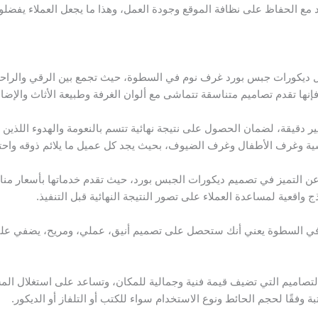
دد مع الحفاظ على نظافة الموقع وجودة العمل، وهذا ما يجعل العملاء يفضل
 ديكورات جبس بورد غرف نوم في السطوة، حيث تجمع بين الرقي والراحة و
إنها تقدم تصاميم متناسقة تتماشى مع ألوان الغرفة وطبيعة الأثاث والإضاء
قيقة، لضمان الحصول على نتيجة نهائية تتسم بالنعومة والهدوء اللذين يت
ة وغرف الأطفال وغرف الضيوف، بحيث يجد كل عميل ما يلائم ذوقه واحتي
 عن التميز في تصميم ديكورات الجبس بورد، حيث تقدم خدماتها بأسعار منا
واقعية لمساعدة العملاء على تصور النتيجة النهائية قبل التنفيذ.
س في السطوة يعني أنك ستحصل على تصميم أنيق، عملي، ومريح، يضفي عل
تصاميم التي تضيف قيمة فنية وجمالية للمكان، وتساعد على استغلال الم
 وفقًا لحجم الحائط ونوع الاستخدام سواء للكتب أو التلفاز أو الديكور.