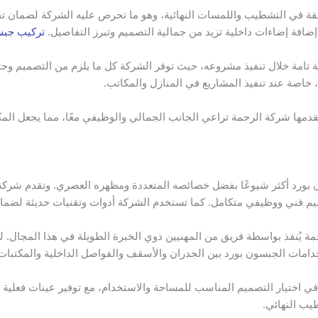
في التشطيب واللمسات النهائية، وهو ما تحرص عليه الشركة لضمان تقدي
إضافة إضاءات داخلية تزيد من جمالية التصميم وتبرز التفاصيل.
تركيب جبس
 تامة خلال تنفيذ مشروعه، حيث توفر الشركة كل ما يلزم من التصميم وحتى 
ة، خاصة عند تنفيذ المشاريع في المنازل والمكاتب.
ها شركة الرحمة تراعي الجانب الجمالي والوظيفي معًا، مما يجعل المكت
ن بورد أكثر شيوعًا بفضل خصائصه المتعددة ومظهره العصري. وتقدم شر
م فني ووظيفي متكامل. كما تستخدم الشركة أدوات وتقنيات حديثة لضمان د
يُنفذ بواسطة فريق من المهنيين ذوي الخبرة الطويلة في هذا المجال. 
دامات الجبسون بورد بين الجدران والأسقف والفواصل الداخلية والمكتبات
ي اختيار التصميم المناسب للمساحة والاستخدام، مع توفير عينات فعلية 
يب النهائي.