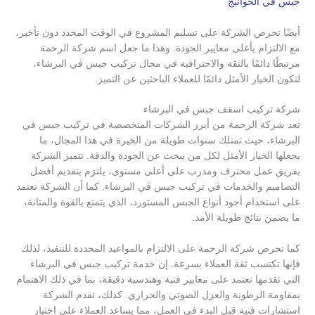
جبس في الخوانيج
أيضًا تحرص الشركة على تسليم المشروع في الوقت المحدد دون تأخير،
مع الالتزام بأعلى معايير الجودة. وهذا ما جعل اسم شركة الرحمة
مرتبطًا دائمًا بالثقة والاحترافية في مجال تركيب جبس في البرشاء،
لتكون الخيار الأمثل دائمًا للعملاء الباحثين عن التميز.
شركة تركيب اسقف جبس في البرشاء
تعد شركة الرحمة من أبرز الشركات المتخصصة في تركيب جبس في
البرشاء، حيث تمتلك سنوات طويلة من الخبرة في هذا المجال، ما
يجعلها الخيار الأمثل لكل من يبحث عن الجودة والدقة. تتميز الشركة
بفريق عمل محترف ومدرب على أعلى مستوى، يلتزم بتقديم أفضل
التصاميم والخدمات في تركيب جبس في البرشاء. كما أن الشركة تعتمد
على استخدام أجود أنواع الجبس المستورد، الذي يتمتع بالقوة والمتانة،
ما يضمن نتائج طويلة الأمد.
كما تحرص شركة الرحمة على الالتزام بالمواعيد المحددة للتنفيذ، لذلك
فإنها تكتسب ثقة العملاء بسرعة. إن خدمة تركيب جبس في البرشاء
التي تقدمها تعتمد على معايير فنية وهندسية دقيقة، بما في ذلك الاهتمام
بمقاومة الرطوبة والعزل الصوتي والحراري. كذلك، تقدم الشركة
استشارات فنية قبل البدء في العمل، مما يساعد العملاء على اختيار