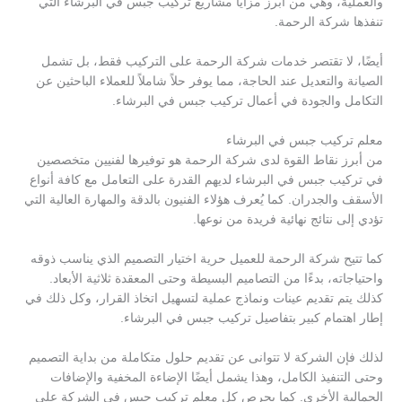
والعملية، وهي من أبرز مزايا مشاريع تركيب جبس في البرشاء التي
تنفذها شركة الرحمة.
أيضًا، لا تقتصر خدمات شركة الرحمة على التركيب فقط، بل تشمل
الصيانة والتعديل عند الحاجة، مما يوفر حلاً شاملاً للعملاء الباحثين عن
التكامل والجودة في أعمال تركيب جبس في البرشاء.
معلم تركيب جبس في البرشاء
من أبرز نقاط القوة لدى شركة الرحمة هو توفيرها لفنيين متخصصين
في تركيب جبس في البرشاء لديهم القدرة على التعامل مع كافة أنواع
الأسقف والجدران. كما يُعرف هؤلاء الفنيون بالدقة والمهارة العالية التي
تؤدي إلى نتائج نهائية فريدة من نوعها.
كما تتيح شركة الرحمة للعميل حرية اختيار التصميم الذي يناسب ذوقه
واحتياجاته، بدءًا من التصاميم البسيطة وحتى المعقدة ثلاثية الأبعاد.
كذلك يتم تقديم عينات ونماذج عملية لتسهيل اتخاذ القرار، وكل ذلك في
إطار اهتمام كبير بتفاصيل تركيب جبس في البرشاء.
لذلك فإن الشركة لا تتوانى عن تقديم حلول متكاملة من بداية التصميم
وحتى التنفيذ الكامل، وهذا يشمل أيضًا الإضاءة المخفية والإضافات
الجمالية الأخرى. كما يحرص كل معلم تركيب جبس في الشركة على