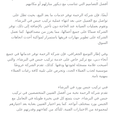
أفضل التصاميم التي تتناسب مع ديكور منازلهم أو مكاتبهم.
أيضًا، فإن شركة الرحمة توفر خدمات ما بعد البيع، بحيث تظل على
تواصل مع العميل حتى بعد انتهاء عملية تركيب جبس في البرشاء.
وتقوم بعمليات الصيانة عند الحاجة دون تأخير. بالإضافة إلى ذلك، توفر
الشركة ضمانًا على جميع أعمالها، مما يعزز من مصداقيتها. كما تعمل
الشركة على تطوير مهارات فريقها باستمرار لمواكبة أحدث اتجاهات
السوق.
وفي إطار التوسع الجغرافي، فإن شركة الرحمة توفر خدماتها في جميع
أنحاء دبي، مع تركيز خاص على خدمة تركيب جبس في البرشاء، والتي
أصبحت علامة مسجلة لجودتها ودقتها. كذلك، تقدم الشركة عروضًا
موسمية لجذب العملاء الجدد، وتحرص على تلبية كافة رغبات العملاء
بمهنية تامة.
فني تركيب جبس بورد في البرشاء
تقدم شركة الرحمة نخبة من أفضل الفنيين المتخصصين في تركيب
جبس في البرشاء، حيث يتمتع كل فني بخبرة طويلة في التعامل مع
الجبس بورد بمختلف أنواعه. كما يتم اختيار الفنيين بعناية بعد اجتيازهم
لمجموعة من الاختبارات الفنية، للتأكد من كفاءتهم وقدرتهم على