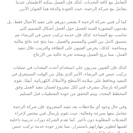
التعامل مع كافة التحديات. لذلك فإن العميل يمكنه الاطمئنان عندما
يتعامل مع شركة الرحمة، حيث الجودة والدقة هما العنوان الأبرز.
كما أن فنيي شركة الرحمة لا يقتصر دورهم على تنفيذ الأعمال فقط، بل
يقدمون المشورة الفنية للعميل حول أفضل أشكال التصميم التي
تتناسب مع المساحة. لذلك فإن خدمة تركيب جبس في البرشاء تتم
بتنسيق كامل بين الفني والمصمم والعميل، مما ينتج عنه نتائج مثالية
ومتناغمة. كذلك، يحرص الفنيون على النظافة والترتيب خلال تنفيذ
العمل، مما يريح العميل ويمنحه تجربة خالية من الإزعاج.
كذلك فإن الفنيين مدربون على استخدام أحدث المعدات في عمليات
تركيب جبس في البرشاء، الأمر الذي يقلل من الوقت المستغرق في
التنفيذ ويحافظ على سلامة الأسطح والأسلاك الكهربائية. أيضًا، تقوم
الشركة بإرسال مشرف فني لكل مشروع لضمان تنفيذ العمل وفق
المخطط المحدد، ويتم التحقق من جودة التشطيبات قبل التسليم.
وفي حال وجود أي ملاحظات بعد تنفيذ المشروع، فإن شركة الرحمة
تتعامل معها بسرعة وفعالية، حيث تقوم بإرسال فني مختص لإجراء
التعديلات المطلوبة دون تأخير. كما تقدم الشركة دورات تدريبية داخلية
لفنييها لتطوير مهاراتهم باستمرار، مما يعزز جودة خدمة تركيب جبس
في البرشاء عامًا بعد عام.