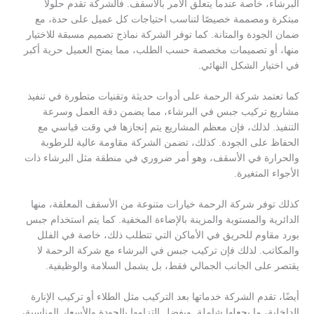
البرشاء، خاصة عندما يتعلق الأمر بالأسقف. فالشركة تقدم حلولاً
مبتكرة ومصممة خصيصًا لتناسب احتياجات كل عميل على حدة، مع
ضمان الجودة والمتانة. كما توفر الشركة نماذج تصميم مسبقة للاختيار
منها، أو تصميمات مخصصة حسب الطلب، مما يمنح العميل حرية أكبر
في اختيار الشكل النهائي.
كما تعتمد شركة الرحمة على أدوات حديثة وتقنيات متطورة في تنفيذ
مشاريع تركيب جبس في البرشاء، مما يضمن دقة العمل وسرعة
التنفيذ. لذلك، فإن معظم المشاريع يتم إنجازها في وقت قياسي مع
الحفاظ على الجودة. كذلك، تضمن الشركة مقاومة عالية للرطوبة
والحرارة في الأسقف، وهو أمر ضروري في منطقة مثل البرشاء ذات
الأجواء المتغيرة.
كذلك توفر شركة الرحمة خيارات متنوعة من الأسقف المعلقة، منها
الدائرية والمستوية والمزينة بالإضاءة المخفية. كما يتم استخدام جبس
بورد مقاوم للحريق في الأماكن التي تتطلب ذلك، خاصة في الفلل
والمكاتب. لذلك فإن تركيب جبس في البرشاء مع شركة الرحمة لا
يقتصر على الجانب الجمالي فقط، بل يشمل السلامة والوظيفية.
أيضًا، تقدم الشركة خدماتها بعد التركيب مثل الطلاء أو تركيب الإنارة
الداخلية، ما يجعلها شاملة. وبفضل التزامها بالجودة والأسعار المناسبة،