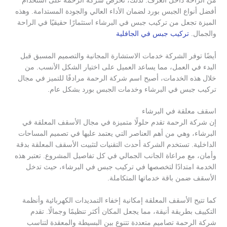
من الراحة داخل الغرف. لذلك، تحرص شركة الرحمة على استخدام
أفضل أنواع الجبس بورد لضمان الأداء العالي والجودة المستدامة. وهذه
الميزة تجعل من تركيب جبس في البرشاء استثمارًا حقيقيًا في الراحة
والجمال.
تركيب جبس في الجافلية
أيضًا توفر الشركة خدمات الاستشارة المجانية والتصميم المسبق قبل
البدء في العمل، مما يساعد العميل على اختيار الشكل الأنسب. من
خلال هذه الخدمات، أصبح اسم شركة الرحمة مرادفًا للتميز في مجال
تركيب جبس في البرشاء وخدمات الجبس بورد بشكل عام.
اسقف معلقة في البرشاء
إن شركة الرحمة تقدم حلولًا متميزة في مجال الأسقف المعلقة في
البرشاء، وهي من أهم العناصر التي يعتمد عليها في تصميم المساحات
الداخلية. تستخدم الشركة أحدث التقنيات لتثبيت الأسقف المعلقة بدقة
وأمان، مع مراعاة الجانب الجمالي في كل تفاصيل المشروع. تعتبر هذه
الخدمة امتدادًا لتخصصها في تركيب جبس في البرشاء، حيث تدخل
الأسقف ضمن باقة خدماتها المتكاملة.
كما تتيح الأسقف المعلقة إمكانية إخفاء التمديدات الكهربائية وأنظمة
التكييف بطريقة أنيقة، مما يجعل المكان أكثر تنظيمًا وجمالًا. تقدم
شركة الرحمة تصاميم متعددة تتنوع بين البسيطة والمعقدة لتناسب