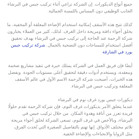
جميع أنواع الديكورات. إن الشركة تراعي أثناء تركيب جبس في البرشاء
الجانب الوظيفي دون المساس باللمسة الجمالية.
كذلك تتيح هذه الأسقف إمكانية استخدام الإضاءة المعلقة أو المخفية، ما
يخلق أجواء دافئة ومريحة داخل الغرف. لذلك، كثير من العملاء يختارون
شركة الرحمة عند الحاجة إلى تركيب جبس في البرشاء بهدف تحقيق
أفضل استخدام للمساحات دون التضحية بالجمال.
شركة تركيب جبس
بورد في الشارقة
أيضًا فإن فريق العمل في الشركة يمتلك خبرة في تنفيذ مشاريع ضخمة
ومعقدة، ويستخدم أدوات دقيقة لتحقيق أعلى مستويات الجودة. وبفضل
هذه الخبرات، أصبحت شركة الرحمة الاسم الأول في عالم الأسقف
المعلقة وتركيب جبس في البرشاء.
ديكورات جبس بورد غرف نوم في البرشاء
عندما يتعلق الأمر بديكورات غرف النوم، فإن شركة الرحمة تقدم حلولًا
فريدة تعزز من أناقة وهدوء المكان. من خلال تركيب جبس في
البرشاء، وبالأخص في غرف النوم، تسعى الشركة لخلق أجواء مريحة
تلائم مختلف الأذواق. إنها تهتم بالتفاصيل الصغيرة التي تُحدث الفرق،
مثل الزوايا والانحناءات والإضاءة الخفية.