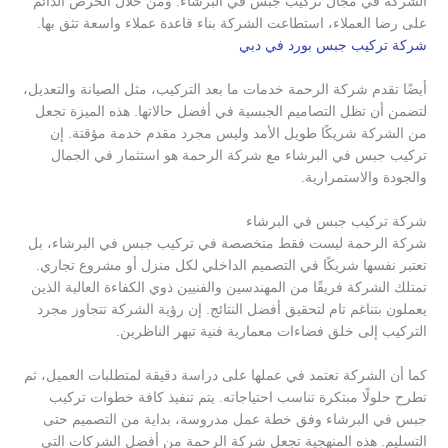
الشركة في مجال تركيب جبس في البرشاء. ومن خلال الحرص الدائم
على رضا العملاء، استطاعت الشركة بناء قاعدة عملاء واسعة تثق بها.
شركة تركيب جبس بورد في دبي
أيضًا تقدم شركة الرحمة خدمات ما بعد التركيب، مثل الصيانة والتعديل،
لتضمن أن تظل التصاميم الجبسية في أفضل حالاتها. هذه الميزة تجعل
من الشركة شريكًا طويل الأمد وليس مجرد مقدم خدمة مؤقتة. إن
تركيب جبس في البرشاء مع شركة الرحمة هو استثمار في الجمال
والجودة والاستمرارية.
شركة تركيب جبس في البرشاء
شركة الرحمة ليست فقط متخصصة في تركيب جبس في البرشاء، بل
تعتبر نفسها شريكًا في التصميم الداخلي لكل منزل أو مشروع تجاري.
تمتلك الشركة فريقًا من المهندسين والفنيين ذوي الكفاءة العالية الذين
يعملون بتناغم تام لتحقيق أفضل النتائج. إن رؤية الشركة تتجاوز مجرد
التركيب إلى خلق فضاءات معمارية فنية تبهر الناظرين.
كما أن الشركة تعتمد في عملها على دراسة دقيقة لمتطلبات العميل، ثم
تطرح حلولًا مبتكرة تناسب احتياجاته. يتم تنفيذ كافة خطوات تركيب
جبس في البرشاء وفق خطة عمل مدروسة، بداية من التصميم حتى
التسليم. هذه المنهجية تجعل شركة الرحمة من أفضل الشركات التي