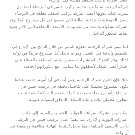
أفضل شركة تركيب اسقف معلقة في البرشاء
شركة الرحمة لم تكتفِ بخدمة تركيب جبس في البرشاء فقط، بل
تميزت كذلك بكونها أفضل شركة تركيب اسقف معلقة في البرشاء
بفضل الجودة والاحترافية العالية التي تقدمها في كل مشروع. كما توفر
الشركة تشكيلة واسعة من تصميمات الأسقف المعلقة التي تلائم جميع
أنماط الديكور الداخلي.
كما تتبنى شركة الرحمة مفهوم التميز من خلال الدمج بين الإبداع في
التصميم والدقة في التنفيذ، وهو ما يجعل كل مشروع فريدًا من نوعه.
كذلك توفر الشركة استشارات تصميم مجانية لمساعدة العملاء على
اختيار أفضل شكل لأسقفهم بما يتماشى مع ديكوراتهم الخاصة.
لذلك فإن اختيار شركة الرحمة يعني أنك في أيدٍ أمينة، خاصة عندما
يكون المشروع معتمدًا على تفاصيل دقيقة في تركيب جبس في
البرشاء وأسقف معلقة معقدة. كما تستخدم الشركة أنظمة تثبيت
متطورة لضمان ثبات ومتانة السقف المعلق لسنوات طويلة.
أيضًا، تهتم الشركة بمراعاة الجوانب الجمالية والفنية، إلى جانب
اعتبارات التهوية والإنارة، عند تنفيذ أعمال تركيب جبس في البرشاء
داخل الأسقف المعلقة، مما يجعل النتيجة النهائية متناغمة ووظيفية في
آنٍ واحد.