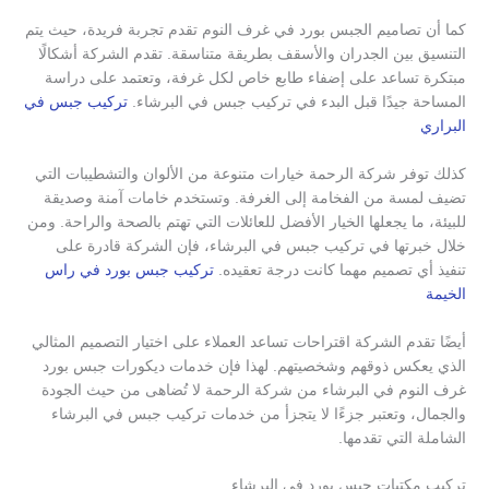
كما أن تصاميم الجبس بورد في غرف النوم تقدم تجربة فريدة، حيث يتم
التنسيق بين الجدران والأسقف بطريقة متناسقة. تقدم الشركة أشكالًا
مبتكرة تساعد على إضفاء طابع خاص لكل غرفة، وتعتمد على دراسة
المساحة جيدًا قبل البدء في تركيب جبس في البرشاء.
تركيب جبس في
البراري
كذلك توفر شركة الرحمة خيارات متنوعة من الألوان والتشطيبات التي
تضيف لمسة من الفخامة إلى الغرفة. وتستخدم خامات آمنة وصديقة
للبيئة، ما يجعلها الخيار الأفضل للعائلات التي تهتم بالصحة والراحة. ومن
خلال خبرتها في تركيب جبس في البرشاء، فإن الشركة قادرة على
تنفيذ أي تصميم مهما كانت درجة تعقيده.
تركيب جبس بورد في راس
الخيمة
أيضًا تقدم الشركة اقتراحات تساعد العملاء على اختيار التصميم المثالي
الذي يعكس ذوقهم وشخصيتهم. لهذا فإن خدمات ديكورات جبس بورد
غرف النوم في البرشاء من شركة الرحمة لا تُضاهى من حيث الجودة
والجمال، وتعتبر جزءًا لا يتجزأ من خدمات تركيب جبس في البرشاء
الشاملة التي تقدمها.
تركيب مكتبات جبس بورد في البرشاء