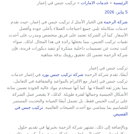
الرئيسية
خدمات الامارات
تركيب جبس في إعمار
5 يناير، 2026
شركة الرحمة
هي الخيار الأمثل لـ تركيب جبس في إعمار، حيث تقدم
خدمات متكاملة تلبي جميع احتياجات العملاء بأعلى جودة وأفضل
الأسعار. كما أن الشركة تعتمد على فريق متخصص ومدرب على أحدث
تقنيات تركيب الجبس، مما يجعلها رائدة في هذا المجال. لذلك، سواء
كنت تبحث عن تصميمات داخلية مبتكرة أو تنفيذ ديكورات فريدة، فإن
شركة الرحمة تضمن لك تحقيق رؤيتك بدقة متناهية.
تركيب جبس في إعمار
أيضًا، تقدم شركة الرحمة
شركة تركيب جبس بورد
في إعمار خدمات
تركيب جبس في إعمار مع الالتزام بالمواعيد والشفافية في التعامل،
مما يعزز ثقة العملاء بها. كما أنها تستخدم مواد عالية الجودة تضمن متانة
الأشكال الجبسية وجمالها لفترة طويلة. كذلك، لا يقتصر عمل الشركة
على تركيب الجبس فقط، بل تشمل أيضًا الصيانة والتحديث المستمر
للتصاميم بما يتماشى مع أحدث الصيحات العالمية.
تركيب جبس في
القصيص
وبالإضافة إلى ذلك، تشتهر شركة الرحمة بخبرتها في تقديم حلول
متكاملة تناسب كافة المساحات سواء كانت صغيرة أو كبيرة، وذلك من