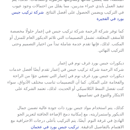
تنفيذ العمل بأيدي خبراء مدربين، مما يقلل من احتمالات وجود عيوب
في التركيب ويضمن الحصول على أفضل النتائج.
شركة تركيب جبس
بورد في الفجيرة
كما توفر شركة الرحمة شركة تركيب جبس في إعمار حلولًا مخصصة
للأسقف المعلقة، تشمل التصميمات التي تلائم الديكور العام للمنزل أو
المكتب. لذلك، فإنها تقدم خدمة شاملة تبدأ من اختيار التصميم وحتى
التركيب النهائي.
ديكورات جبس بورد غرف نوم في إعمار
شركة الرحمة شركة تركيب جبس في إعمار تقدم أيضًا أفضل خدمات
ديكورات جبس بورد غرف نوم في إعمار التي تضفي جوًا من الراحة
والفخامة على المكان. كما أن التصميمات تناسب مختلف الأذواق، سواء
كنت تفضل النمط الكلاسيكي أو الحديث. لذلك، تعتمد الشركة على
الابتكار والتنوع في تصاميمها.
كذلك، يتم استخدام مواد جبس بورد ذات جودة عالية تضمن جمال
الديكور واستمراريته، مع إمكانية دمج الإضاءة الخافتة لتعزيز الجو
الهادئ في غرفة النوم. أيضًا، يتم التركيب بأعلى درجات الاحترافية مع
الاهتمام بالتفاصيل الدقيقة.
تركيب جبس بورد في عجمان