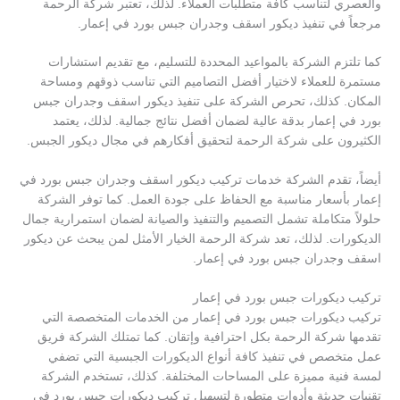
والعصري لتناسب كافة متطلبات العملاء. لذلك، تعتبر شركة الرحمة
مرجعاً في تنفيذ ديكور اسقف وجدران جبس بورد في إعمار.
كما تلتزم الشركة بالمواعيد المحددة للتسليم، مع تقديم استشارات
مستمرة للعملاء لاختيار أفضل التصاميم التي تناسب ذوقهم ومساحة
المكان. كذلك، تحرص الشركة على تنفيذ ديكور اسقف وجدران جبس
بورد في إعمار بدقة عالية لضمان أفضل نتائج جمالية. لذلك، يعتمد
الكثيرون على شركة الرحمة لتحقيق أفكارهم في مجال ديكور الجبس.
أيضاً، تقدم الشركة خدمات تركيب ديكور اسقف وجدران جبس بورد في
إعمار بأسعار مناسبة مع الحفاظ على جودة العمل. كما توفر الشركة
حلولاً متكاملة تشمل التصميم والتنفيذ والصيانة لضمان استمرارية جمال
الديكورات. لذلك، تعد شركة الرحمة الخيار الأمثل لمن يبحث عن ديكور
اسقف وجدران جبس بورد في إعمار.
تركيب ديكورات جبس بورد في إعمار
تركيب ديكورات جبس بورد في إعمار من الخدمات المتخصصة التي
تقدمها شركة الرحمة بكل احترافية وإتقان. كما تمتلك الشركة فريق
عمل متخصص في تنفيذ كافة أنواع الديكورات الجبسية التي تضفي
لمسة فنية مميزة على المساحات المختلفة. كذلك، تستخدم الشركة
تقنيات حديثة وأدوات متطورة لتسهيل تركيب ديكورات جبس بورد في