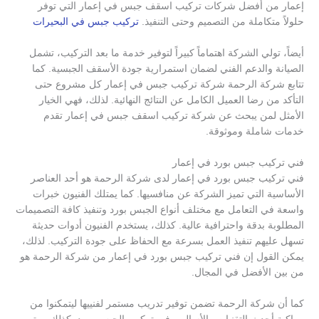
إعمار من أفضل شركات تركيب اسقف جبس في إعمار التي توفر
حلولاً متكاملة من التصميم وحتى التنفيذ.
تركيب جبس في البحيرات
أيضاً، تولي الشركة اهتماماً كبيراً لتوفير خدمة ما بعد التركيب، تشمل
الصيانة والدعم الفني لضمان استمرارية جودة الأسقف الجبسية. كما
تتابع شركة الرحمة شركة تركيب جبس في إعمار كل مشروع حتى
التأكد من رضا العميل الكامل عن النتائج النهائية. لذلك، فهي الخيار
الأمثل لمن يبحث عن شركة تركيب اسقف جبس في إعمار تقدم
خدمات شاملة وموثوقة.
فني تركيب جبس بورد في إعمار
فني تركيب جبس بورد في إعمار لدى شركة الرحمة هو أحد العناصر
الأساسية التي تميز الشركة عن منافسيها. كما يمتلك الفنيون خبرات
واسعة في التعامل مع مختلف أنواع الجبس بورد وتنفيذ كافة التصميمات
المطلوبة بدقة واحترافية عالية. كذلك، يستخدم الفنيون أدوات حديثة
تسهل عليهم تنفيذ العمل بسرعة مع الحفاظ على جودة التركيب. لذلك،
يمكن القول إن فني تركيب جبس بورد في إعمار من شركة الرحمة هو
من بين الأفضل في المجال.
كما أن شركة الرحمة تضمن توفير تدريب مستمر لفنييها ليتمكنوا من