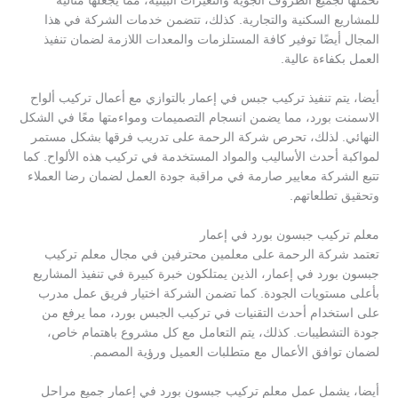
تحملها لجميع الظروف الجوية والتغيرات البيئية، مما يجعلها مثالية
للمشاريع السكنية والتجارية. كذلك، تتضمن خدمات الشركة في هذا
المجال أيضًا توفير كافة المستلزمات والمعدات اللازمة لضمان تنفيذ
العمل بكفاءة عالية.
أيضا، يتم تنفيذ تركيب جبس في إعمار بالتوازي مع أعمال تركيب ألواح
الاسمنت بورد، مما يضمن انسجام التصميمات ومواءمتها معًا في الشكل
النهائي. لذلك، تحرص شركة الرحمة على تدريب فرقها بشكل مستمر
لمواكبة أحدث الأساليب والمواد المستخدمة في تركيب هذه الألواح. كما
تتبع الشركة معايير صارمة في مراقبة جودة العمل لضمان رضا العملاء
وتحقيق تطلعاتهم.
معلم تركيب جبسون بورد في إعمار
تعتمد شركة الرحمة على معلمين محترفين في مجال معلم تركيب
جبسون بورد في إعمار، الذين يمتلكون خبرة كبيرة في تنفيذ المشاريع
بأعلى مستويات الجودة. كما تضمن الشركة اختيار فريق عمل مدرب
على استخدام أحدث التقنيات في تركيب الجبس بورد، مما يرفع من
جودة التشطيبات. كذلك، يتم التعامل مع كل مشروع باهتمام خاص،
لضمان توافق الأعمال مع متطلبات العميل ورؤية المصمم.
أيضا، يشمل عمل معلم تركيب جبسون بورد في إعمار جميع مراحل