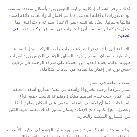
كذلك، توفر الشركة إمكانية تركيب الجبس بورد بأشكال متعددة تتناسب
مع الديكورات الداخلية الحديثة، كما يتم اختيار المواد بعناية فائقة لضمان
متانتها وجمالها. أيضًا، يتم تنفيذ جميع الأعمال بسرعة واحترافية، مما
يجعل شركة الرحمة من أبرز الخيارات في السوق.
تركيب جبس في
الصفوح
بالإضافة إلى ذلك، توفر الشركة خدمات ما بعد التركيب مثل الصيانة
والتنظيف، لضمان استمرار جودة المظهر الجمالي للجبس بورد لفترات
طويلة. لذلك، يعتمد العديد من العملاء على شركة الرحمة في تركيب
جبس بورد في إعمار لما تقدمه من خدمات متكاملة.
اسقف معلقة في إعمار
تتميز شركة الرحمة بخبرتها الواسعة في تنفيذ مشاريع اسقف معلقة
في إعمار، حيث تقدم تصاميم مبتكرة ومتنوعة تناسب جميع أنواع
المساحات. كما أن الاسقف المعلقة تضفي على المكان مظهرًا أنيقًا
وعصريًا، مع إمكانية دمج الإضاءة بشكل متميز. لذلك، تعتمد عليها الكثير
من المشاريع السكنية والتجارية.
أيضًا، تستخدم الشركة مواد جبس بورد عالية الجودة في تركيب الأسقف
المعلقة، مما يضمن متانتها ومقاومتها للرطوبة والصدمات. كذلك، يتم